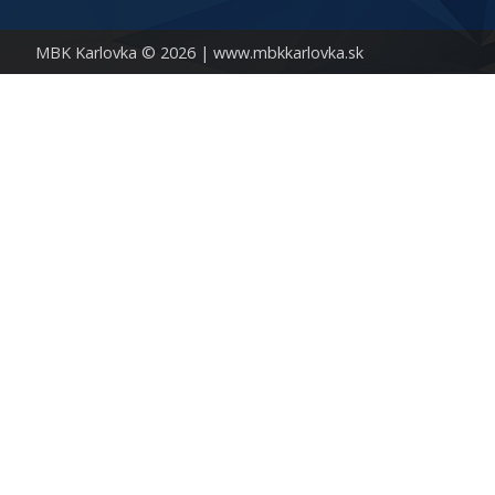
MBK Karlovka © 2026 |
www.mbkkarlovka.sk