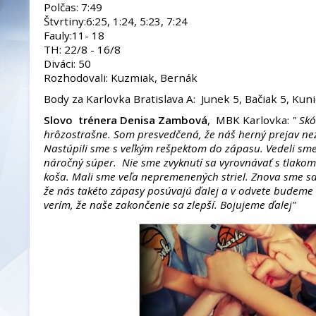
Polčas: 7:49
Štvrtiny:6:25, 1:24, 5:23, 7:24
Fauly:11- 18
TH: 22/8 - 16/8
Diváci: 50
Rozhodovali: Kuzmiak, Bernák
Body za Karlovka Bratislava A: Junek 5, Bačiak 5, Kuni
Slovo trénera Denisa Zambová
, MBK Karlovka:
" Sk
hrôzostrašne. Som presvedčená, že náš herný prejav n
Nastúpili sme s veľkým rešpektom do zápasu. Vedeli sme
náročný súper. Nie sme zvyknutí sa vyrovnávať s tlakom
koša. Mali sme veľa nepremenených striel. Znova sme sa 
že nás takéto zápasy posúvajú ďalej a v odvete budeme r
verím, že naše zakončenie sa zlepší. Bojujeme ďalej"