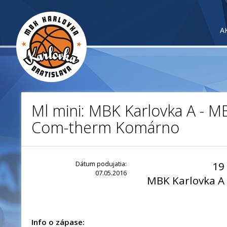
A
Ml mini: MBK Karlovka A - M
Com-therm Komárno
Dátum podujatia:
19
07.05.2016
MBK Karlovka A
Info o zápase: