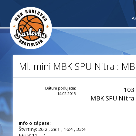
A
Ml. mini MBK SPU Nitra : MB
Dátum podujatia:
103
14.02.2015
MBK SPU Nitra
Info o zápase:
Štvrtiny: 26:2 , 28:1 , 16:4 , 33:4
Fauly: 11 – 7