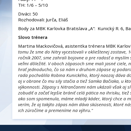
TH: 1/6 – 5/10
Diváci: 50
Rozhodovali: Jurča, Eliáš
Body za MBK Karlovka Bratislava „A“: Kunický R. 6, Ba
Slovo trénera
Martina Mackovičová, asistentka trénera MBK Karlovk
tomu že sme do Nitry vycestovali v oklieštenej zostave, 
ročník 2007, sme zahrali bojovne a pre radosť a myslím si,
veľmi dôležité. V oboch zápasoch sme mali jasné ciele, 
hrať jednoducho, čo sa nám v druhom zápase aj podaril
rada pochválila Robina Kunického, ktorý naozaj dáva do
aj v obrane čo mu sily stačia a tiež Samka Bačiaka, u kt
výkonnosti. Zápasy s Nitrančanmi nám ukázali však aj s
zobudiť a začať lepšie brániť celá pätica na ihrisku, tiež
ako som spomenula, máme mladý káder, ktorý chce a m
verím, že aj takýto zápas nám dáva skúsenosti, ktoré n
ich zúročíme a premeníme na výhru."