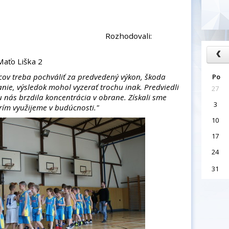
kov: 20
dovali:
Maťo Liška 2
cov treba pochváliť za predvedený výkon, škoda
Po
ie, výsledok mohol vyzerať trochu inak. Predviedli
27
u nás brzdila koncentrácia v obrane. Získali sme
3
erím využijeme v budúcnosti."
10
17
24
31