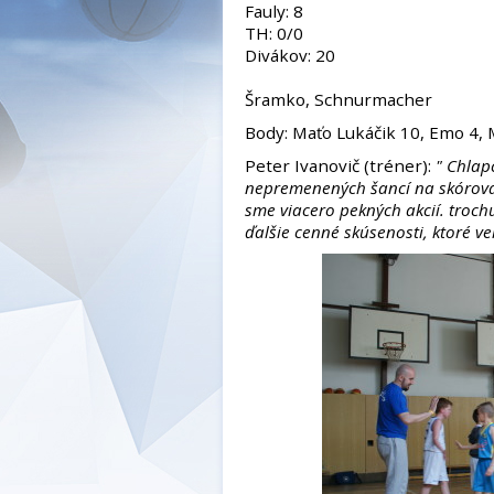
Fauly: 8
TH: 0/0
Divá
Rozho
Šramko, Schnurmacher
Body: Maťo Lukáčik 10, Emo 4, 
Peter Ivanovič (tréner):
" Chlap
nepremenených šancí na skórovan
sme viacero pekných akcií. troch
ďalšie cenné skúsenosti, ktoré v