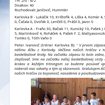
TH: 2/0 - 6/2
Divákov: 40
Rozhodovali: Jančovič, Hummler
Karlovka B - Lukáčik 10, Krištofík 4, Liška 4, Komár 4,
0, Čačala 0, Dvořák 0, Lenčéš 0, Prášil 0, Javor 0
Karlovka A - Fraňo 30, Bačiak 11, Kunický 10, Pašek J. 
5, Martinkovič 4, Roháček 4, Pašek F. 2, Mattyasovsz
Tomko 0, Tóth Vaňo 0
Peter Ivanovič (tréner Karlovka B):
" V prvom zápase 
nášmu Áčku z Karlovky. Väčšina našich hráčov v t
basketbalové kroky. Na začiatku zápasu to bolo vidno
zlepšovať. Sme na začiatku našej basketbalovej cesty
krokov a každým tréningom sa budeme posúvať v
naberali viac odvahy a tým aj skúsenosti. Gratulujem Áč
našich hráčov za bojovnosť, nasadenie a povzbudzovan