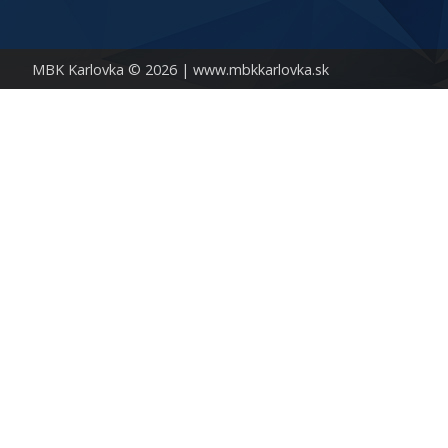
MBK Karlovka © 2026 |
www.mbkkarlovka.sk