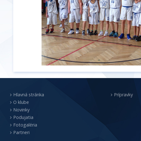
Hlavná stránka
Prípravky
O klube
Novinky
Podujatia
Fotogaléria
Partneri