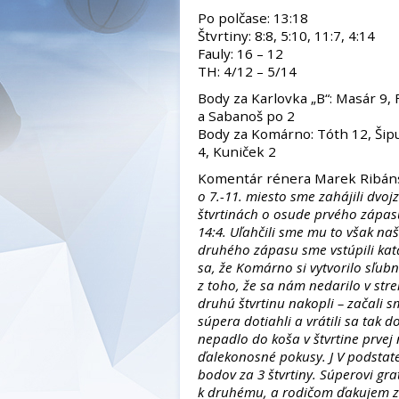
Po polčase: 13:18
Štvrtiny: 8:8, 5:10, 11:7, 4:14
Fauly: 16 – 12
TH: 4/12 – 5/14
Body za Karlovka „B“: Masár 9, F
a Sabanoš po 2
Body za Komárno: Tóth 12, Šip
4, Kuniček 2
Komentár rénera Marek Ribáns
o 7.-11. miesto sme zahájili dv
štvrtinách o osude prvého zápasu
14:4. Uľahčili sme mu to však na
druhého zápasu sme vstúpili kata
sa, že Komárno si vytvorilo sľubn
z toho, že sa nám nedarilo v stre
druhú štvrtinu nakopli – začali 
súpera dotiahli a vrátili sa tak
nepadlo do koša v štvrtine prvej
ďalekonosné pokusy. J V podstate
bodov za 3 štvrtiny. Súperovi gr
k druhému, a rodičom ďakujem z