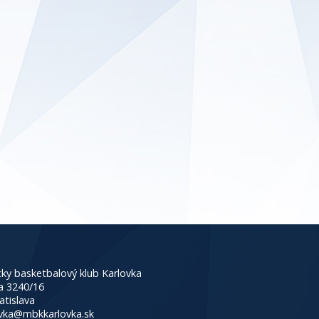
ky basketbalový klub Karlovka
a 3240/16
atislava
vka@mbkkarlovka.sk