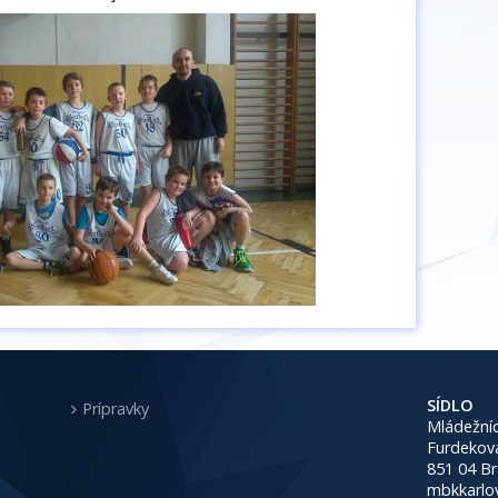
SÍDLO
Prípravky
Mládežníc
Furdekov
851 04 Br
mbkkarlo