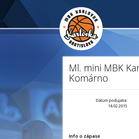
Ml. mini MBK Kar
Komárno
Dátum podujatia:
14.02.2015
Info o zápase