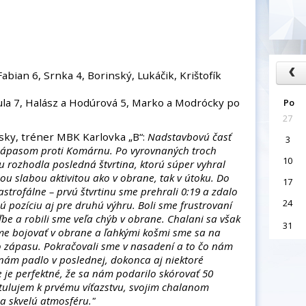
abian 6, Srnka 4, Borinský, Lukáčik, Krištofík
ula 7, Halász a Hodúrová 5, Marko a Modrócky po
Po
27
ky, tréner MBK Karlovka „B“:
Nadstavbovú časť
3
ojzápasom proti Komárnu. Po vyrovnaných troch
10
 rozhodla posledná štvrtina, ktorú súper vyhral
šou slabou aktivitou ako v obrane, tak v útoku. Do
17
strofálne – prvú štvrtinu sme prehrali 0:19 a zdalo
24
ú pozíciu aj pre druhú výhru. Boli sme frustrovaní
ľbe a robili sme veľa chýb v obrane. Chalani sa však
31
sme bojovať v obrane a ľahkými košmi sme sa na
 do zápasu. Pokračovali sme v nasadení a to čo nám
 nám padlo v poslednej, dokonca aj niektoré
 je perfektné, že sa nám podarilo skórovať 50
atulujem k prvému víťazstvu, svojim chalanom
a skvelú atmosféru."