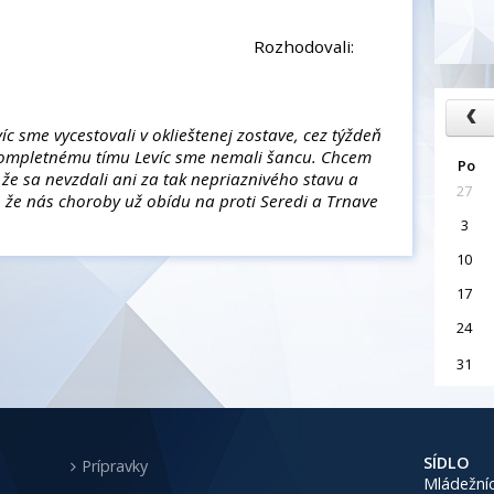
kov: 50
odovali:
víc sme vycestovali v oklieštenej zostave, cez týždeň
i kompletnému tímu Levíc sme nemali šancu. Chcem
Po
 že sa nevzdali ani za tak nepriaznivého stavu a
27
 že nás choroby už obídu na proti Seredi a Trnave
3
10
17
24
31
SÍDLO
Prípravky
Mládežníc