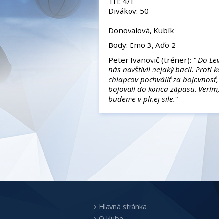
TH: 4/1
Divá
Rozh
Donovalová, Kubík
Body: Emo 3, Aďo 2
Peter Ivanovič (tréner):
" Do Le
nás navštívil nejaký bacil. Prot
chlapcov pochváliť za bojovnosť,
bojovali do konca zápasu. Verím,
budeme v plnej sile."
Hlavná stránka
O klube