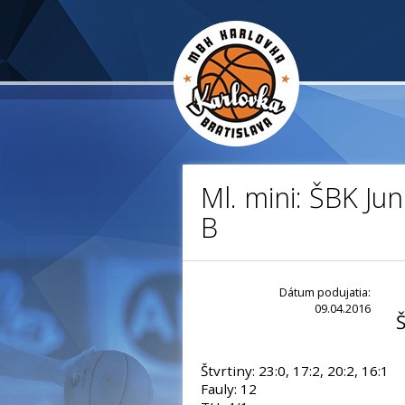
Ml. mini: ŠBK Ju
B
Dátum podujatia:
09.04.2016
Š
Štvrtiny: 23:0, 17:2, 20:2, 16:1
Fauly: 12