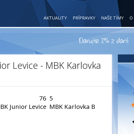
AKTUALITY
PRÍPRAVKY
NAŠE TÍMY
O
nior Levice - MBK Karlovka
76
5
BK Junior Levice
MBK Karlovka B