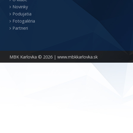
Novinky
Podujatia
Fotogaléria
Partneri
MBK Karlovka © 2026 |
www.mbkkarlovka.sk