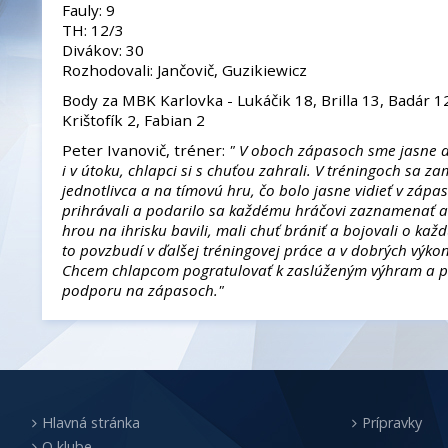
Fauly: 9
TH: 12/3
Divákov: 30
Rozhodovali: Jančovič, Guzikiewicz
Body za MBK Karlovka - Lukáčik 18, Brilla 13, Badár 1
Krištofík 2, Fabian 2
Peter Ivanovič, tréner:
" V oboch zápasoch sme jasne d
i v útoku, chlapci si s chuťou zahrali. V tréningoch sa 
jednotlivca a na tímovú hru, čo bolo jasne vidieť v zápas
prihrávali a podarilo sa každému hráčovi zaznamenať a
hrou na ihrisku bavili, mali chuť brániť a bojovali o kaž
to povzbudí v ďalšej tréningovej práce a v dobrých vý
Chcem chlapcom pogratulovať k zaslúženým výhram a 
podporu na zápasoch."
Hlavná stránka
Prípravky
O klube