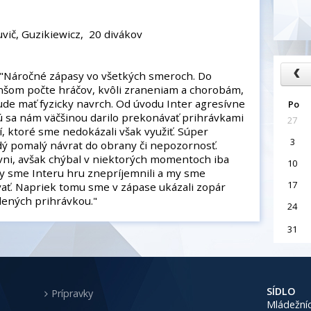
uvič, Guzikiewicz, 20 divákov
 "Náročné zápasy vo všetkých smeroch. Do
nšom počte hráčov, kvôli zraneniam a chorobám,
bude mať fyzicky navrch. Od úvodu Inter agresívne
Po
ú sa nám väčšinou darilo prekonávať prihrávkami
27
í, ktoré sme nedokázali však využiť. Súper
3
dý pomalý návrat do obrany či nepozornosť.
ovni, avšak chýbal v niektorých momentoch iba
10
by sme Interu hru znepríjemnili a my sme
17
vať. Napriek tomu sme v zápase ukázali zopár
ených prihrávkou."
24
31
SÍDLO
Prípravky
Mládežníc