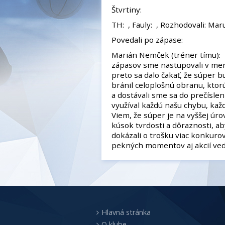
Štvrtiny:
TH: , Fauly: , Rozhodovali: Mar
Povedali po zápase:
Marián Nemček (tréner tímu):
zápasov sme nastupovali v me
preto sa dalo čakať, že súper 
bránil celoplošnú obranu, ktor
a dostávali sme sa do prečíslen
využíval každú našu chybu, kaž
Viem, že súper je na vyššej úr
kúsok tvrdosti a dôraznosti, a
dokázali o trošku viac konkuro
pekných momentov aj akcií ved
Hlavná stránka
O klube