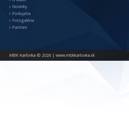
Novinky
Podujatia
Fotogaléria
Partneri
MBK Karlovka © 2026 |
www.mbkkarlovka.sk