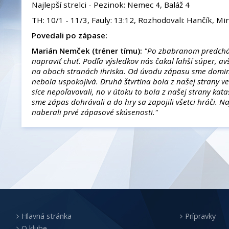
Najlepší strelci - Pezinok: Nemec 4, Baláž 4
TH: 10/1 - 11/3, Fauly: 13:12, Rozhodovali: Hančík, Mi
Povedali po zápase:
Marián Nemček (tréner tímu):
"Po zbabranom predchád
napraviť chuť. Podľa výsledkov nás čakal ľahší súper, a
na oboch stranách ihriska
. Od úvodu zápasu sme domino
nebola uspokojivá. Druhá štvrtina bola z našej strany v
síce nepoľavovali, no v útoku to bola z našej strany ka
sme zápas dohrávali a do hry sa zapojili všetci hráči. N
naberali prvé zápasové skúsenosti.
"
Hlavná stránka
Prípravky
O klube