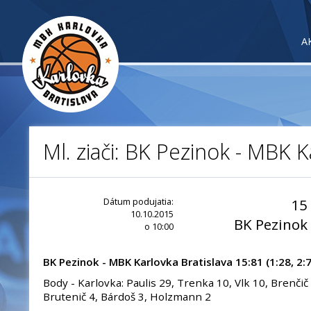
A
Ml. ziači: BK Pezinok - MBK K
Dátum podujatia:
15
10.10.2015
BK Pezinok
o 10:00
BK Pezinok - MBK Karlovka Bratislava 15:81 (1:28, 2:7
Body - Karlovka: Paulis 29, Trenka 10, Vlk 10, Brenčič 9
Brutenič 4, Bárdoš 3, Holzmann 2