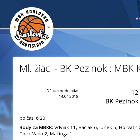
A
Ml. žiaci - BK Pezinok : MBK 
Dátum podujatia:
12
14.04.2018
BK Pezinok
polčas: 6:20
Body za MBKK:
Vdviak 11, Bačiak 6, Junek 5, Horváth 2
Toth-Vaňo 2, Mačinga 1.