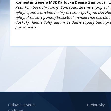
Komentár trénera MBK Karlovka Denisa Zambová:
"
Pezinkom bol dohrávkový. Som rada, že sme si pripísali
výhry, aj keď s priebehom hry nie som spokojná. Dovoľuje
výhry. Hrali sme pomalý basketbal, nemali sme úspešnú 
doskoky. Ideme ďalej, dúfam ,že ďalšie zápasy budú pr
priaznivejšie."
Hlavná stránka
Prípravky
O klube