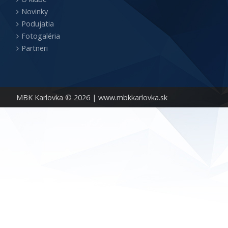
Novinky
Podujatia
Fotogaléria
Partneri
MBK Karlovka © 2026 |
www.mbkkarlovka.sk