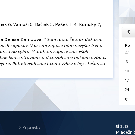
ak 6, Vámoši 6, Bačiak 5, Pašek F. 4, Kunický 2,
ka Denisa Zambová:
" Som rada, že sme dokázali
och zápasov. V prvom zápase nám nevyšla tretia
Po
i šancu na výhru. V druhom zápase sme však
27
vrtine koncentrovanie a dokázali sme nakoniec zápas
3
hre. Potrebovali sme takúto výhru v lige. Teším sa
10
17
24
31
SÍDLO
Prípravky
Mládežníc