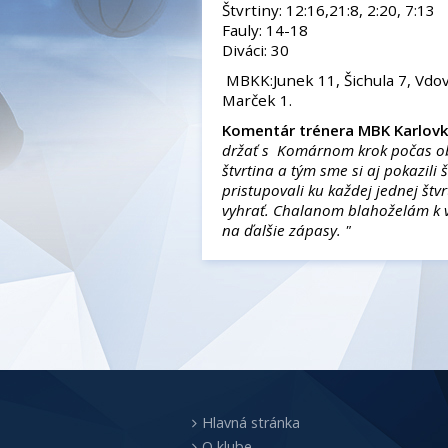
Štvrtiny: 12:16,21:8, 2:20, 7:13
Fauly: 14-18
Diváci: 30
MBKK:Junek 11, Šichula 7, Vdovi
Marček 1.
Komentár trénera MBK Karlov
držať s Komárnom krok počas ob
štvrtina a tým sme si aj pokazil
pristupovali ku každej jednej št
vyhrať. Chalanom blahoželám k vý
na ďalšie zápasy. "
Hlavná stránka
O klube