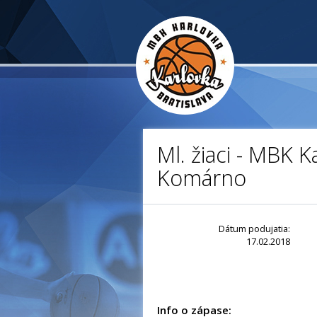
Ml. žiaci - MBK K
Komárno
Dátum podujatia:
17.02.2018
Info o zápase: