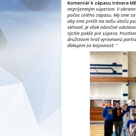
Komentár k zápasu trénera M
nepríjemným súperom. V obrane h
počas celého zápasu. My sme sa 
aby sme prešli na našu útočú po
skŕovať. Je však náročné odoláv
rýchle pokše pre súpera. Pozitív
družstvom hrať vyrovnanú partiu
ďakujem za bojovnosť. "