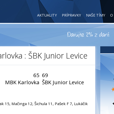
AKTUALITY
PRÍPRAVKY
NAŠE TÍMY
O
arlovka : ŠBK Junior Levice
65
69
MBK Karlovka
ŠBK Junior Levice
k 15, Mačinga 12, Šichula 11, Pašek F 7, Lukáčik