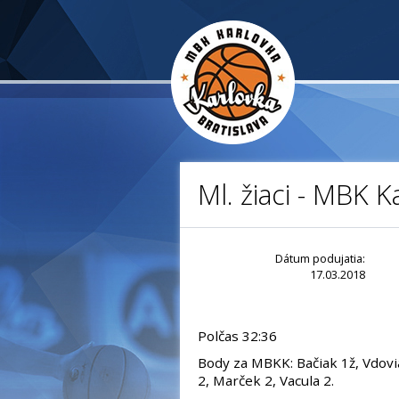
Ml. žiaci - MBK K
Dátum podujatia:
17.03.2018
Polčas 32:36
Body za MBKK: Bačiak 1ž, Vdovia
2, Marček 2, Vacula 2.