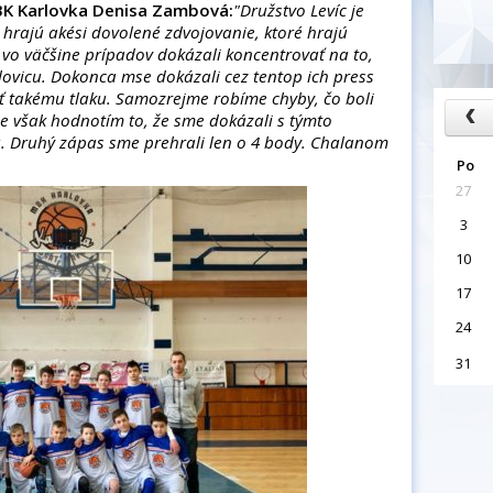
BK Karlovka Denisa Zambová:
"Družstvo Levíc je
rajú akési dovolené zdvojovanie, ktoré hrajú
vo väčšine prípadov dokázali koncentrovať na to,
lovicu. Dokonca mse dokázali cez tentop ich press
ať takému tlaku. Samozrejme robíme chyby, čo boli
ne však hodnotím to, že sme dokázali s týmto
. Druhý zápas sme prehrali len o 4 body. Chalanom
Po
27
3
10
17
24
31