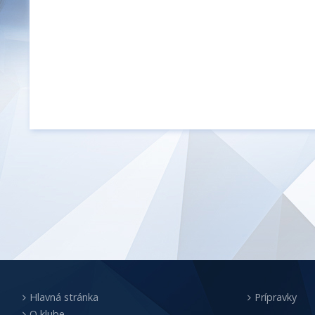
Hlavná stránka
Prípravky
O klube