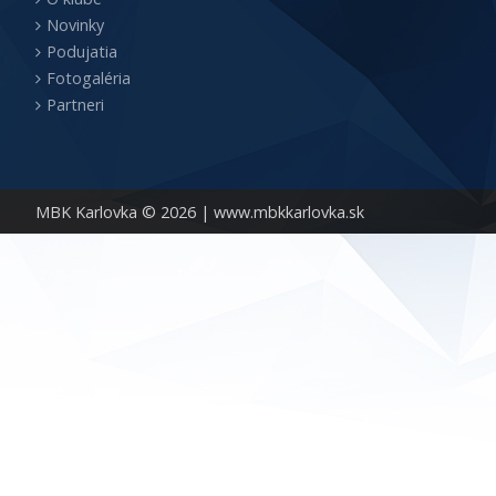
Novinky
Podujatia
Fotogaléria
Partneri
MBK Karlovka © 2026 |
www.mbkkarlovka.sk