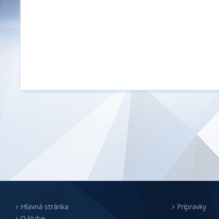
Hlavná stránka
Prípravky
O klube