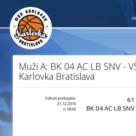
A
Muži A: BK 04 AC LB SNV - 
Karlovka Bratislava
Dátum podujatia:
61
21.12.2016
BK 04 AC LB SNV
o 18:00