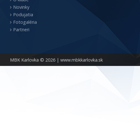
Novinky
Podujatia
Fotogaléria
Partneri
MBK Karlovka © 2026 |
www.mbkkarlovka.sk