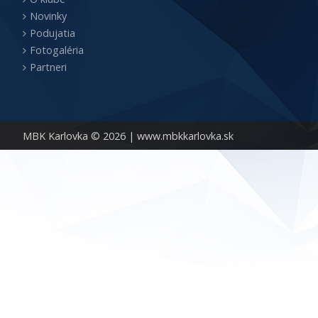
Novinky
Podujatia
Fotogaléria
Partneri
MBK Karlovka © 2026 |
www.mbkkarlovka.sk