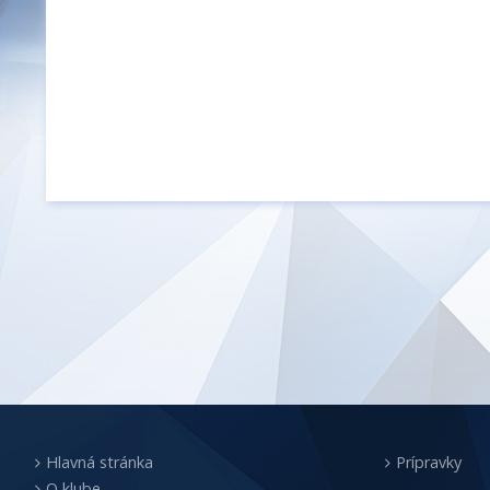
Hlavná stránka
Prípravky
O klube