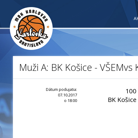
A
Muži A: BK Košice - VŠEMvs 
Dátum podujatia:
100
07.10.2017
BK Košice
o 18:00