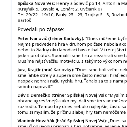
Spišská Nová Ves:
Henry a Šolevič po 14, Antoni a M
(Krajňák 5, Osvald 4, Lenárt 2, Ovčiarik 0)
TH: 29/22 - 19/10, Fauly: 25 - 23, Trojky: 5 - 3, Rozhod
Bartoš
Povedali po zápase:
Peter Ivanovič (tréner Karlovky):
"Dnes môžeme byť sp
Najmä predvedená hra v druhom polčase nebola ako 
nebol to žiadny oku lahodiaci basketbal. V tretej štvr
jeden protiútok. Spomalili sme hru a nezahrali sme 
Musíme nájsť väčšiu motiváciu, s takýmto výkonom n
Juraj Krajčír (hráč Karlovky):
"Dnes sme boli veľmi nek
sme ľahké strely a súpera sme často nechali hrať je
naopak nehrali našu rýchlu hru. Ťahalo sa to s nami 
sobotu napraviť."
Dávid Demečko (tréner Spišskej Novej Vsi):
"Myslím s
obrane agresívnejšia ako my, dali sme im viac možnost
rozhodlo. Tempo hry dnes nebolo najlepšie, často sa 
tomu si myslím, že príčinu slabej hry tam nemôžeme 
Vladimír Hovaňák (hráč Spišskej Novej Vsi):
„Dnes sa 
sme už od úvodu prispatí a bez potrebnej agresie. Ka