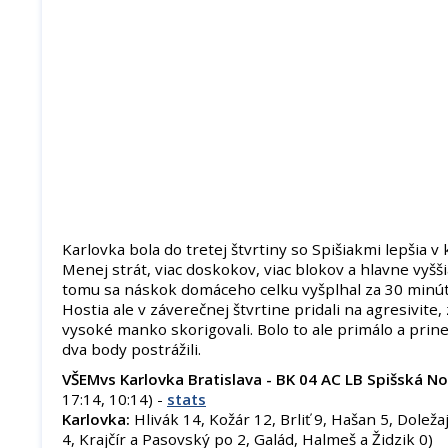
Karlovka bola do tretej štvrtiny so Spišiakmi lepšia 
Menej strát, viac doskokov, viac blokov a hlavne vyšš
tomu sa náskok domáceho celku vyšplhal za 30 minút
Hostia ale v záverečnej štvrtine pridali na agresivite,
vysoké manko skorigovali. Bolo to ale primálo a prine
dva body postrážili.
VŠEMvs Karlovka Bratislava - BK 04 AC LB Spišská N
17:14, 10:14) -
stats
Karlovka:
Hlivák 14, Kožár 12, Brliť 9, Hašan 5, Dole
4, Krajčír a Pasovský po 2, Galád, Halmeš a Židzik 0)