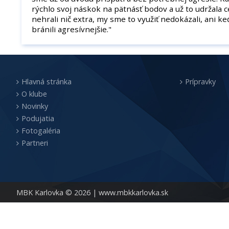
rýchlo svoj náskok na pätnásť bodov a už to udržala c
nehrali nič extra, my sme to využiť nedokázali, ani 
bránili agresívnejšie."
Hlavná stránka
Prípravky
O klube
Novinky
Podujatia
Fotogaléria
Partneri
MBK Karlovka © 2026 |
www.mbkkarlovka.sk