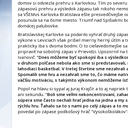
domov si odviezla prehru s Karlovkou. Tím zo severu 
zápasovú prehru a výsledok zápasu tak nikoho nemo
sa VŠEMvs Karlovka Bratislava ešte presvedčivejšie od
posunula sa na ôsme miesto. Triumf nad Spišiakmi b
domácej palubovke.
Bratislavskej Karlovke sa podarilo vyhrať druhý zápa
výkone v Leviciach však prišiel mierny herný útlm a tr
prakticky iba s dvoma bodmi. O to cieľavedomejšie sa
pripraviť na sobotný zápas v Prievidzi. Upozornil na 
Ivanovič:
"Dnes môžeme byť spokojní iba s výsledk
v druhom polčase nebola ako sme si predstavovali, 
lahodiaci basketbal. V tretej štvrtine sme nezahrali 
Spomalili sme hru a nezahrali sme to, čo máme nat
väčšiu motiváciu, s takýmto výkonom nemôžeme ísť 
Popol na hlavu si sypal aj Juraj Krajčír a to aj napriek
ani sekundu.
"Boli sme veľmi nekoncentrovaní, zahad
súpera sme často nechali hrať jedna na jedna a my 
rýchlu hru. Ťahalo sa to s nami po celý zápas a to m
povedal po zápase podkošový hráč "Vysokoškolákov"