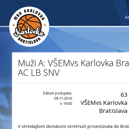
A
Muži A: VŠEMvs Karlovka Brat
AC LB SNV
Dátum podujatia:
63
09.11.2016
VŠEMvs Karlovka
o 19:00
Bratislava
V stredajšom domácom stretnutí pricestovala do Brat