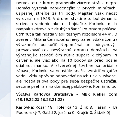
nervozitou, z ktorej pramenilo viacero strát a nepr
Domáci vyzerali nabudenejšie v prvých minútach
úspešnej streľbe za tri body. Majster však neos
vyrovnal na 19:19. V druhej štvrtine to bol dynami
striedalo vedenie ako na hojdačke. Karlovka mal
naopak skórovalo z druhých šancí. Po prvom polčase 
utrhnúť a tak hostia viedli tesným rozdielom 44:41. 
zverenci Milana Černického nevýrazne, vďaka čomu 
výraznejšie odskočiť. Nepomáhal ani oddychový
presadzovať cez nevýraznú obranu domácich, n
výraznejšie zatlačiť, čím nútila súpera k chýbam.
oživenie, ale viac ako na 10 bodov sa pred posle
stiahnuť manko. V záverečnej štvrtine sa pridal 
zápase, Karlovka sa neustále snažila zvrátiť negatívn
vedeli vždy správne odpovedať na ich tlak. V záver
ale hostia si dva body pre seba bezpečne ustrážili.
sezóne prehrala na domácej palubovke, Komárnu pod
VŠEMvs Karlovka Bratislava – MBK Rieker C
(19:19,22:25,16:23,21:22)
Karlovka:
Kožár 18, Hoferica 13, Žilík 8, Hašan 7, Be
Podhorský 7, Galád 2, Jurčina 0, Krajčír 0, Židzik 0)