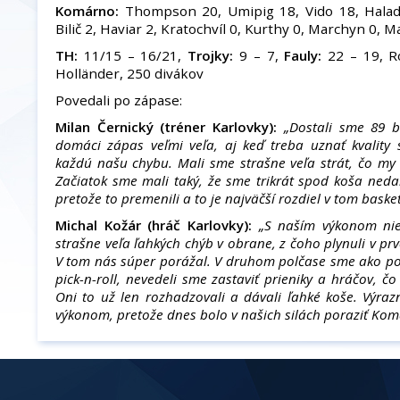
Komárno:
Thompson 20, Umipig 18, Vido 18, Halada
Bilič 2, Haviar 2, Kratochvíl 0, Kurthy 0, Marchyn 0, Ma
TH:
11/15 – 16/21,
Trojky:
9 – 7,
Fauly:
22 – 19, Ro
Holländer, 250 divákov
Povedali po zápase:
Milan Černický (tréner Karlovky):
„Dostali sme 89 
domáci zápas veľmi veľa, aj keď treba uznať kvality s
každú našu chybu. Mali sme strašne veľa strát, čo my 
Začiatok sme mali taký, že sme trikrát spod koša neda
pretože to premenili a to je najväčší rozdiel v tom baske
Michal Kožár (hráč Karlovky):
„S naším výkonom nie
strašne veľa ľahkých chýb v obrane, z čoho plynuli v p
V tom nás súper porážal. V druhom polčase sme ako poč
pick-n-roll, nevedeli sme zastaviť prieniky a hráčov, č
Oni to už len rozhadzovali a dávali ľahké koše. Výr
výkonom, pretože dnes bolo v našich silách poraziť Kom