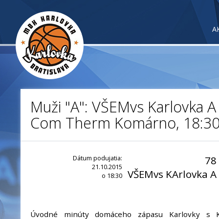
A
Muži "A": VŠEMvs Karlovka A 
Com Therm Komárno, 18:3
Dátum podujatia:
78
21.10.2015
VŠEMvs KArlovka A
o 18:30
Úvodné minúty domáceho zápasu Karlovky s 