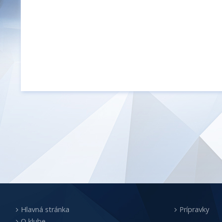
Hlavná stránka
Prípravky
O klube