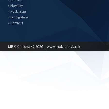
Novinky
Podujatia
Fotogaléria
Partneri
MBK Karlovka © 2026 |
www.mbkkarlovka.sk