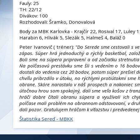
Fauly: 25
TH: 22/12
Divákov: 100
Rozhodovali: Šramko, Donovalová
Body za MBK Karlovka - Krajčír 22, Rosival 17, Luley 
Harabin 6, Hlivák 5, Slezák 5, Halmeš 4, Baláž 0
Peter Ivanovič ( tréner):
"Do Serede sme cestovali s v
zápas. Súper hrá jednoduchý a rýchly basketbal, zalo
Boli sme na súpera pripravení a od začiatku stretnuti
Na polčasovú prestávku sme šli s vedením o 16 bodo
dostali do vedenia cez 20 bodov, potom súper prešiel 
chvíľu pribrzdilo v útoku, no rýchlymi protiútokmi sme 
obrane. Skóre narastalo v náš prospech a nakoniec sme
útočnou hrou som spokojný, dali sme veľa košov z tran
hráči dobre čítali obranu súpera a využívali ich c
polčase mali problém na obrannom odstavovaní, v dru
dali pozor. Gratulujem hráčom k víťazstvu i predvedenej
Štatistika Sereď - MBKK