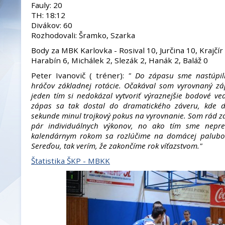
Fauly: 20
TH: 18:12
Divákov: 60
Rozhodovali: Šramko, Szarka
Body za MBK Karlovka - Rosival 10, Jurčina 10, Krajčír
Harabín 6, Michálek 2, Slezák 2, Hanák 2, Baláž 0
Peter Ivanovič ( tréner):
" Do zápasu sme nastúpili 
hráčov základnej rotácie. Očakával som vyrovnaný záp
jeden tím si nedokázal vytvoriť výraznejšie bodové v
zápas sa tak dostal do dramatického záveru, kde d
sekunde minul trojkový pokus na vyrovnanie. Som rád za
pár individuálnych výkonov, no ako tím sme nepred
kalendárnym rokom sa rozlúčime na domácej palubo
Sereďou, tak verím, že zakončíme rok víťazstvom."
Štatistika ŠKP - MBKK