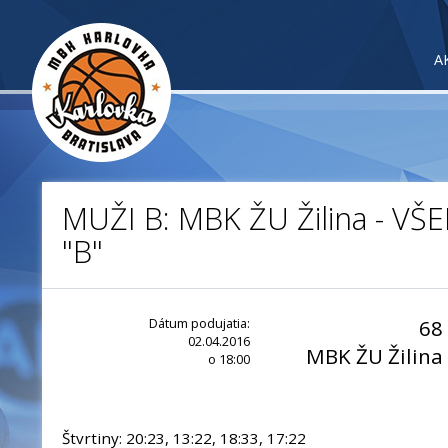
A
MUŽI B: MBK ŽU Žilina - VŠ
"B"
Dátum podujatia:
68
02.04.2016
MBK ŽU Žilina
o 18:00
Štvrtiny: 20:23, 13:22, 18:33, 17:22