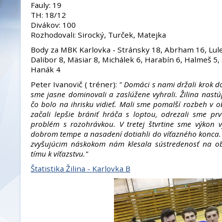
Fauly: 19
TH: 18/12
Divákov: 100
Rozhodovali: Sirocký, Turček, Matejka
Body za MBK Karlovka - Stránsky 18, Abrham 16, Luley
Dalibor 8, Mäsiar 8, Michálek 6, Harabín 6, Halmeš 5,
Hanák 4
Peter Ivanovič ( tréner):
" Domáci s nami držali krok d
sme jasne dominovali a zaslúžene vyhrali. Žilina nastúp
čo bolo na ihrisku vidieť. Mali sme pomalší rozbeh v o
začali lepšie brániť hráča s loptou, odrezali sme p
problém s rozohrávkou. V tretej štvrtine sme výkon 
dobrom tempe a nasadení dotiahli do víťazného konca.
zvyšujúcim náskokom nám klesala sústredenosť na ob
tímu k víťazstvu."
Štatistika Žilina - Karlovka B