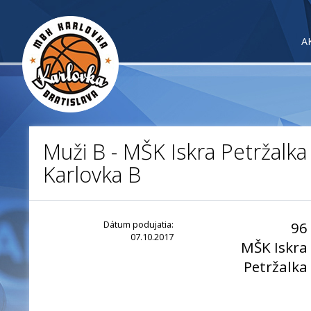
A
Muži B - MŠK Iskra Petržalka
Karlovka B
Dátum podujatia:
96
07.10.2017
MŠK Iskra
Petržalka