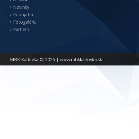
Novinky
Podujatia
Fotogaléria
Partneri
MBK Karlovka © 2026 |
www.mbkkarlovka.sk