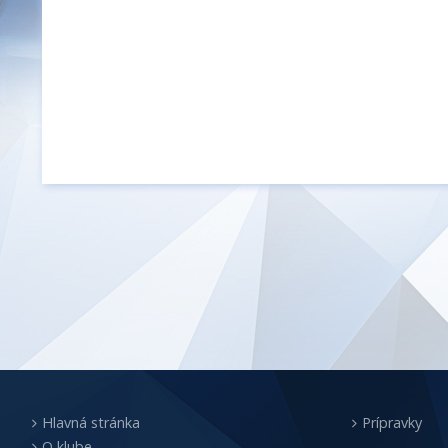
Hlavná stránka
Prípravky
O klube