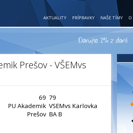
AKTUALITY
PRÍPRAVKY
NAŠE TÍMY
O
emik Prešov - VŠEMvs
69
79
PU Akademik
VSEMvs Karlovka
Prešov
BA B