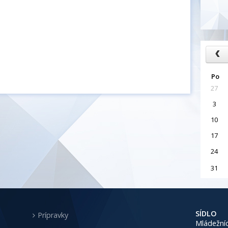
Po
27
3
10
17
24
31
SÍDLO
Prípravky
Mládežníc