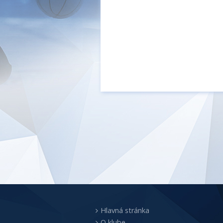
Hlavná stránka
O klube