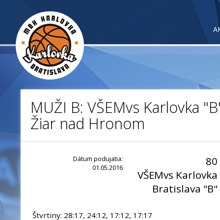
A
MUŽI B: VŠEMvs Karlovka "B
Žiar nad Hronom
Dátum podujatia:
80
01.05.2016
VŠEMvs Karlovka
Bratislava "B"
Štvrtiny: 28:17, 24:12, 17:12, 17:17