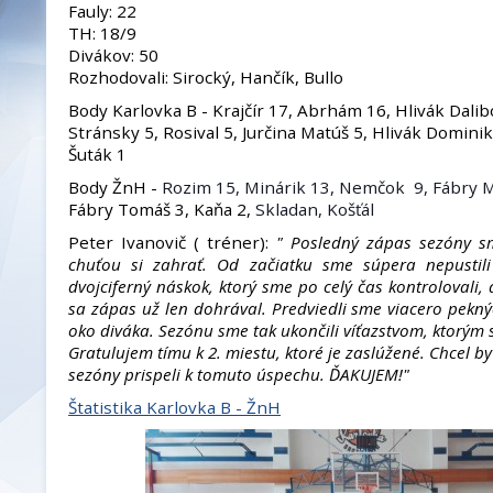
Fauly: 22
TH: 18/9
Divákov: 50
Rozhodovali: Sirocký, Hančík, Bullo
Body Karlovka B - Krajčír 17, Abrhám 16, Hlivák Dalibo
Stránsky 5, Rosival 5, Jurčina Matúš 5, Hlivák Domini
Šuták 1
Body ŽnH -
Rozim 15, Minárik 13, Nemčok 9, Fábry Ma
Fábry Tomáš 3, Kaňa 2,
Skladan, Košťál
Peter Ivanovič ( tréner):
" Posledný zápas sezóny sme
chuťou si zahrať. Od začiatku sme súpera nepustili
dvojciferný náskok, ktorý sme po celý čas kontrolovali,
sa zápas už len dohrával. Predviedli sme viacero pekných
oko diváka. Sezónu sme tak ukončili víťazstvom, ktorým sm
Gratulujem tímu k 2. miestu, ktoré je zaslúžené. Chcel b
sezóny prispeli k tomuto úspechu. ĎAKUJEM!"
Štatistika Karlovka B - ŽnH