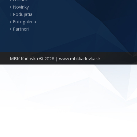
Novinky
Podujatia
Fotogaléria
Partneri
MBK Karlovka © 2026 |
www.mbkkarlovka.sk