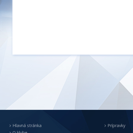
Hlavná stránka
Prípravky
O klube