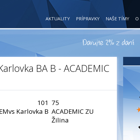
AKTUALITY
PRÍPRAVKY
NAŠE TÍMY
O
Karlovka BA B - ACADEMIC
101
75
EMvs Karlovka B
ACADEMIC ZU
Žilina