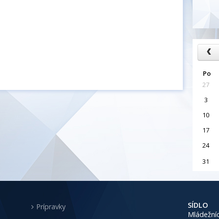
Po
27
3
10
17
24
31
SÍDLO
Prípravky
Mládežníc