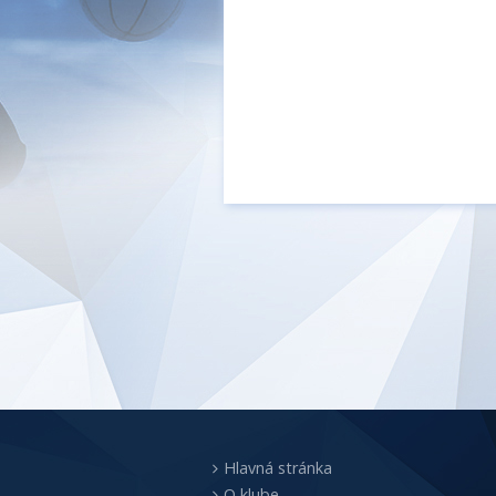
Hlavná stránka
O klube