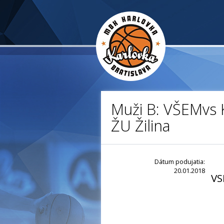
Muži B: VŠEMvs 
ŽU Žilina
Dátum podujatia:
20.01.2018
VS