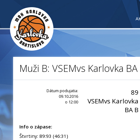
A
Muži B: VSEMvs Karlovka BA 
Dátum podujatia:
89
09.10.2016
VSEMvs Karlovka
o 12:00
BA B
Info o zápase:
Štvrtiny: 89:93 (46:31)