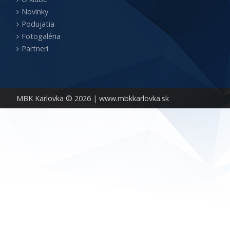
Novinky
Podujatia
Fotogaléria
Partneri
MBK Karlovka © 2026 |
www.mbkkarlovka.sk