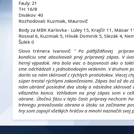
Fauly: 21
TH: 16/8
Divákov: 40
Rozhodovali: Kuzmiak, Maurovič
Body za MBK Karlovka - Lüley 15, Krajčír 11, Mäsiar 1
Rosival 6, Kuzmiak 5, Hlivák Dominik 5, Slezák 4, Nem
Šulek 0
Slovo trénera Ivanovič:
" Po päťtýždňovej príprav
kondíciu sme absolvovali prvý prípravný zápas. V úv
herný výpadok. Hra bola viac o bojovnosti ako o takt
sme odchádzali s jednobodovým vedením. V druhom pol
darilo sa nám skórovať z rýchlych protiútokov. Viacej ch
súper trestal rýchlymi zakončeniami. Zápas bol až do z
nám ubrániť posledné dva útoky a následne skórovať 
víťazného konca. Vzhľadom na prvý zápas som v cel
obrane. Útočnú fázu v tejto časti prípravy nechcem ho
tréningu prevažovala obrana a útoku sa začíname pos
hry som zapojil všetkých hráčov a mnohí naznačili svoj p