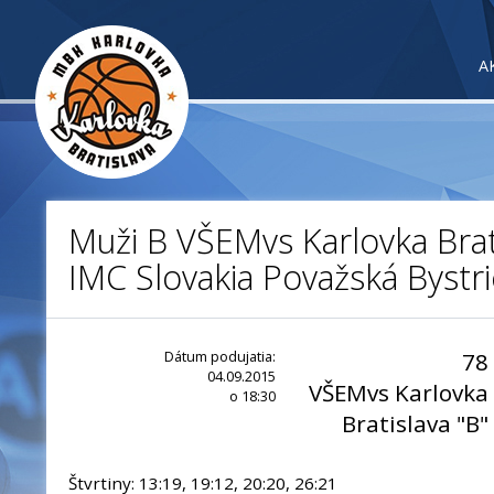
A
Muži B VŠEMvs Karlovka Brati
IMC Slovakia Považská Bystri
Dátum podujatia:
78
04.09.2015
VŠEMvs Karlovka
o 18:30
Bratislava "B"
Štvrtiny: 13:19, 19:12, 20:20, 26:21