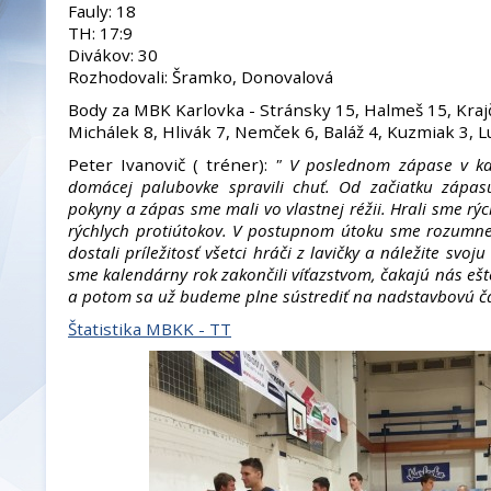
Fauly: 18
TH: 17:9
Divákov: 30
Rozhodovali: Šramko, Donovalová
Body za MBK Karlovka - Stránsky 15, Halmeš 15, Krajčí
Michálek 8, Hlivák 7, Nemček 6, Baláž 4, Kuzmiak 3, L
Peter Ivanovič ( tréner):
" V poslednom zápase v ka
domácej palubovke spravili chuť. Od začiatku zápasu
pokyny a zápas sme mali vo vlastnej réžii. Hrali sme rý
rýchlych protiútokov. V postupnom útoku sme rozumne r
dostali príležitosť všetci hráči z lavičky a náležite svoju
sme kalendárny rok zakončili víťazstvom, čakajú nás ešt
a potom sa už budeme plne sústrediť na nadstavbovú ča
Štatistika MBKK - TT