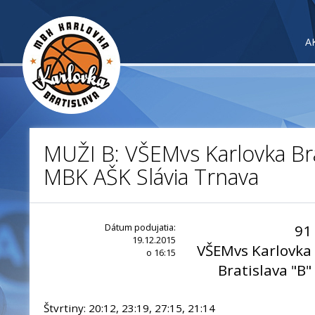
A
MUŽI B: VŠEMvs Karlovka Brat
MBK AŠK Slávia Trnava
Dátum podujatia:
91
19.12.2015
VŠEMvs Karlovka
o 16:15
Bratislava "B"
Štvrtiny: 20:12, 23:19, 27:15, 21:14