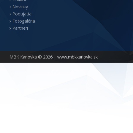
Novinky
Podujatia
Fotogaléria
Partneri
MBK Karlovka © 2026 |
www.mbkkarlovka.sk