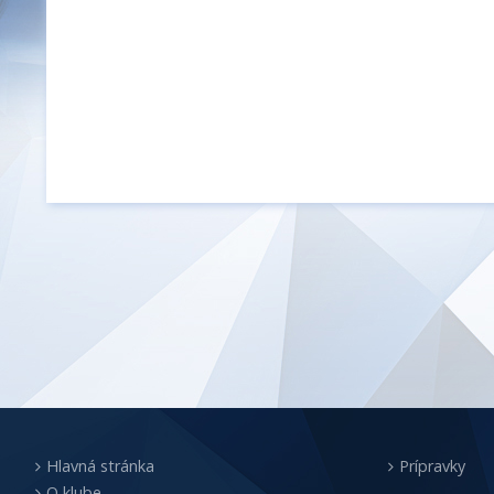
Hlavná stránka
Prípravky
O klube