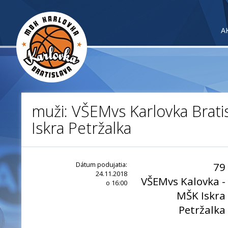
A
muži: VŠEMvs Karlovka Brati
Iskra Petržalka
Dátum podujatia:
79
24.11.2018
VŠEMvs Kalovka -
o 16:00
MŠK Iskra
Petržalka