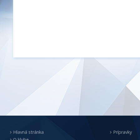
Hlavná stránka
Prípravky
O klube