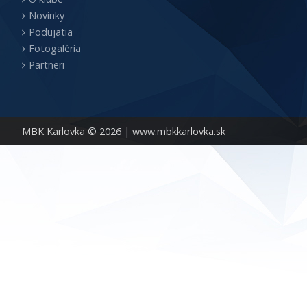
Novinky
Podujatia
Fotogaléria
Partneri
MBK Karlovka © 2026 |
www.mbkkarlovka.sk