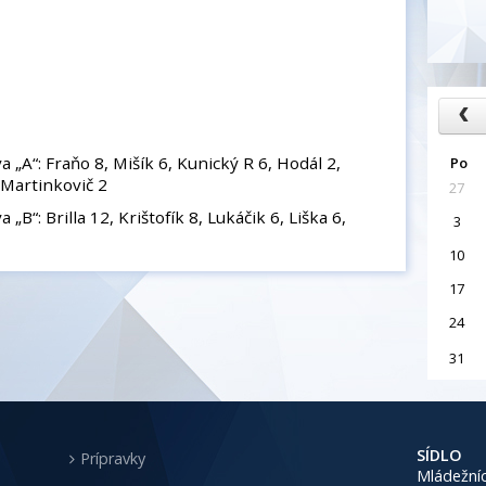
 „A“: Fraňo 8, Mišík 6, Kunický R 6, Hodál 2,
Po
 Martinkovič 2
27
B“: Brilla 12, Krištofík 8, Lukáčik 6, Liška 6,
3
10
17
24
31
SÍDLO
Prípravky
Mládežníc