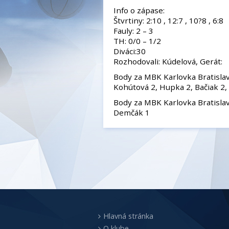
Info o zápase:
Štvrtiny: 2:10 , 12:7 , 10?8 , 6:8
Fauly: 2 – 3
TH: 0/0 – 1/2
Diváci:30
Rozhodovali: Kúdelová, Gerát:
Body za MBK Karlovka Bratislava
Kohútová 2, Hupka 2, Bačiak 2,
Body za MBK Karlovka Bratislava „
Demčák 1
Hlavná stránka
O klube