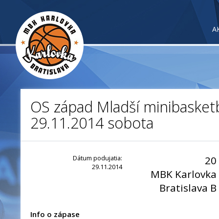
A
OS západ Mladší minibasketb
29.11.2014 sobota
Dátum podujatia:
20
29.11.2014
MBK Karlovka
Bratislava B
Info o zápase