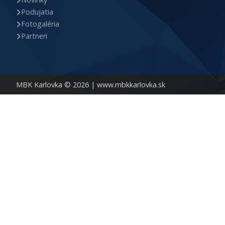
Podujatia
Fotogaléria
Partneri
MBK Karlovka © 2026 |
www.mbkkarlovka.sk