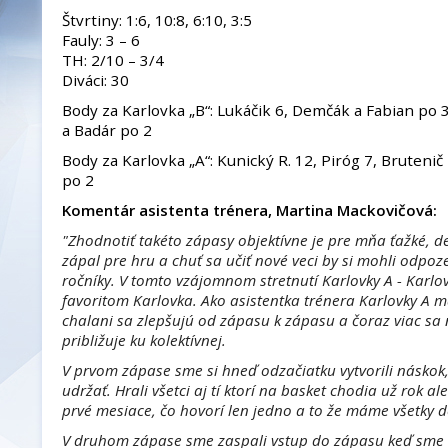
Štvrtiny: 1:6, 10:8, 6:10, 3:5
Fauly: 3 – 6
TH: 2/10 – 3/4
Diváci: 30
Body za Karlovka „B“: Lukáčik 6, Demčák a Fabian po 3
a Badár po 2
Body za Karlovka „A“: Kunický R. 12, Piróg 7, Bruteni
po 2
Komentár asistenta trénera, Martina Mackovičová:
"Zhodnotiť takéto zápasy objektívne je pre mňa ťažké, d
zápal pre hru a chuť sa učiť nové veci by si mohli odpoze
ročníky. V tomto vzájomnom stretnutí Karlovky A - Karl
favoritom Karlovka. Ako asistentka trénera Karlovky A m
chalani sa zlepšujú od zápasu k zápasu a čoraz viac sa
približuje ku kolektívnej.
V prvom zápase sme si hneď odzačiatku vytvorili náskok,
udržať. Hrali všetci aj tí ktorí na basket chodia už rok al
prvé mesiace, čo hovorí len jedno a to že máme všetky de
V druhom zápase sme zaspali vstup do zápasu keď sme p