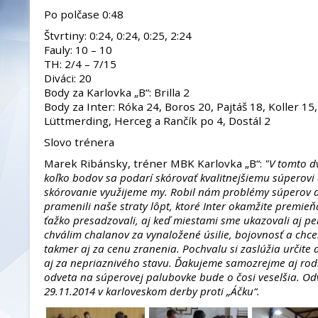
Po polčase 0:48
Štvrtiny: 0:24, 0:24, 0:25, 2:24
Fauly: 10 – 10
TH: 2/4 – 7/15
Diváci: 20
Body za Karlovka „B“: Brilla 2
Body za Inter: Róka 24, Boros 20, Pajtáš 18, Koller 15
Lüttmerding, Herceg a Rančík po 4, Dostál 2
Slovo trénera
Marek Ribánsky, tréner MBK Karlovka „B“:
"V tomto dv
koľko bodov sa podarí skórovať kvalitnejšiemu súperovi
skórovanie využijeme my. Robil nám problémy súperov ak
pramenili naše straty lôpt, ktoré Inter okamžite premie
ťažko presadzovali, aj keď miestami sme ukazovali aj 
chválim chalanov za vynaložené úsilie, bojovnosť a chcen
takmer aj za cenu zranenia. Pochvalu si zaslúžia určite 
aj za nepriaznivého stavu. Ďakujeme samozrejme aj rod
odveta na súperovej palubovke bude o čosi veselšia. Od
29.11.2014 v karloveskom derby proti „Áčku“.