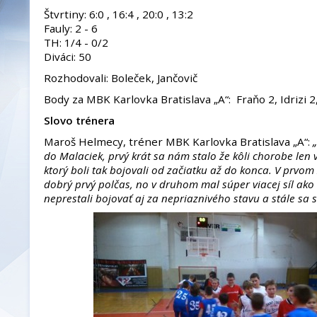
Štvrtiny: 6:0 , 16:4 , 20:0 , 13:2
Fauly: 2 - 6
TH: 1/4 - 0/2
Diváci: 50
Rozhodovali: Boleček, Jančovič
Body za MBK Karlovka Bratislava „A“: Fraňo 2, Idrizi 2
Slovo trénera
Maroš Helmecy, tréner MBK Karlovka Bratislava „A“:
do Malaciek, prvý krát sa nám stalo že kôli chorobe len 
ktorý boli tak bojovali od začiatku až do konca. V prvo
dobrý prvý polčas, no v druhom mal súper viacej síl ako
neprestali bojovať aj za nepriaznivého stavu a stále sa s