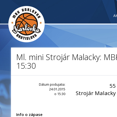
A
Ml. mini Strojár Malacky: MB
15:30
Dátum podujatia:
55
24.01.2015
Strojár Malacky
o 15:30
Info o zápase