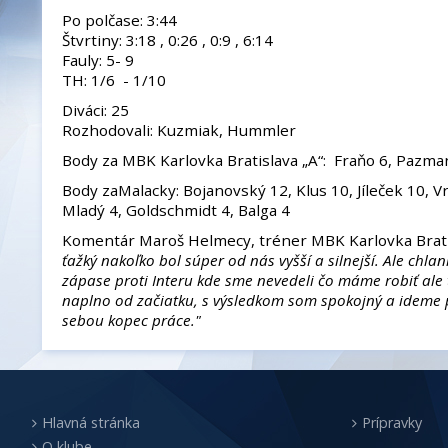
Po polčase: 3:44
Štvrtiny: 3:18 , 0:26 , 0:9 , 6:14
Fauly: 5- 9
TH: 1/6 - 1/10
Diváci: 25
Rozhodovali: Kuzmiak, Hummler
Body za MBK Karlovka Bratislava „A“: Fraňo 6, Pazman
Body zaMalacky: Bojanovský 12, Klus 10, Jíleček 10, V
Mladý 4, Goldschmidt 4, Balga 4
Komentár Maroš Helmecy, tréner MBK Karlovka Brati
ťažký nakoľko bol súper od nás vyšší a silnejší. Ale chlan
zápase proti Interu kde sme nevedeli čo máme robiť ale t
naplno od začiatku, s výsledkom som spokojný a ideme
sebou kopec práce."
Hlavná stránka
Prípravky
O klube