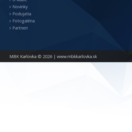
Novinky
Podujatia
Fotogaléria
Partneri
MBK Karlovka © 2026 |
www.mbkkarlovka.sk