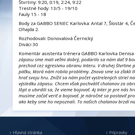
Štvrtiny: 9:20, 0:19, 2:24, 9:22
Trestné hody: 13/5 - 19/10
Fauly 15 - 18
Body za GABBO SENEC Karlovka: Antal 7, Šlostár 4, Če
Ohajda 2.
Rozhodovali: Donovalová Černický
Diváci 30
Komentár asistenta trénera GABBO Karlovka Denis
zápasu sme mali veľmi dobrý, podarilo sa nám dať 9 bod
prechod cez agresívnu obranu Interu. V druhej štvrtine p
päťku, ktorá nám robila problémy. Znova sme sa zľakli t
hrať svoju hru. Znížil sa nám počet vystrelených striel na
výsledku zápasu. Chcem však pochváliť chalanov za obra
lôpt a utvrdili sa, že vieme bojovať. Aj Inter je pre nás 
musíme začať veriť a bojovať. Je náročné sa postaviť pr
ako keby sme ho nepoznali. To našich chalanov brzdí na
Hlavná stránka
Prípravky