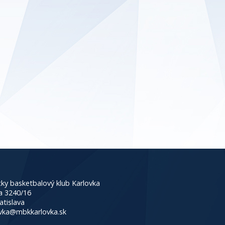
ky basketbalový klub Karlovka
a 3240/16
atislava
vka@mbkkarlovka.sk