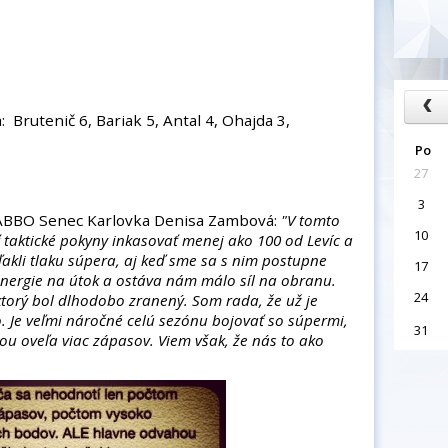
Brutenič 6, Bariak 5, Antal 4, Ohajda 3,
Po
27
3
ABBO Senec Karlovka Denisa Zambová:
"V tomto
10
taktické pokyny inkasovať menej ako 100 od Levíc a
akli tlaku súpera, aj keď sme sa s nim postupne
17
energie na útok a ostáva nám málo síl na obranu.
24
 ktorý bol dlhodobo zranený. Som rada, že už je
. Je veľmi náročné celú sezónu bojovať so súpermi,
31
bou oveľa viac zápasov. Viem však, že nás to ako