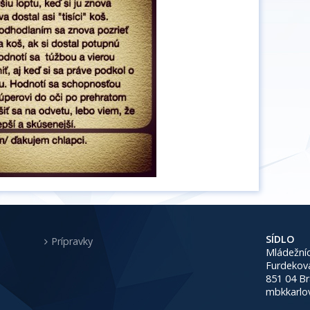
SÍDLO
Prípravky
Mládežníc
Furdekov
851 04 Br
mbkkarlo