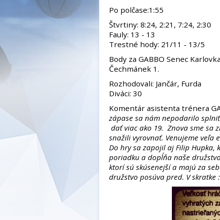
Po polčase:1:55
Štvrtiny: 8:24, 2:21, 7:24, 2:30
Fauly: 13 - 13
Trestné hody: 21/11 - 13/5
Body za GABBO Senec Karlovka: 
Čechmánek 1.
Rozhodovali: Jančár, Furda
Diváci: 30
Komentár asistenta trénera G
zápase sa nám nepodarilo splniť 
dať viac ako 19. Znova sme sa zľ
snažili vyrovnať. Venujeme veľa 
Do hry sa zapojil aj Filip Hupka,
poriadku a dopĺňa naše družstvo
ktorí sú skúsenejší a majú za se
družstvo posúva pred. V skratke :