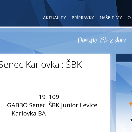
AKTUALITY
PRÍPRAVKY
NAŠE TÍMY
O
Senec Karlovka : ŠBK
19
109
GABBO Senec
ŠBK Junior Levice
Karlovka BA