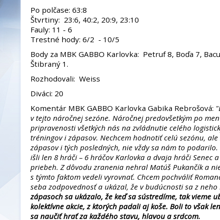
Po polčase: 63:8
Štvrtiny: 23:6, 40:2, 20:9, 23:10
Fauly: 11 - 6
Trestné hody: 6/2 - 10/5
Body za MBK GABBO Karlovka: Petruf 8, Boďa 7, Bacul
Štibraný 1.
Rozhodovali: Weiss
Diváci: 20
Komentár MBK GABBO Karlovka Gabika Rebrošová:
"
v tejto náročnej sezóne. Náročnej predovšetkým po ment
pripravenosti všetkých nás na zvládnutie celého logistic
tréningov i zápasov. Nechcem hodnotiť celú sezónu, al
zápasov i tých posledných, nie vždy sa nám to podarilo
išli len 8 hráči – 6 hráčov Karlovka a dvaja hráči Senec
priebeh. Z dôvodu zranenia nehral Matúš Pukančík a nie
s týmto faktom vedeli vyrovnať. Chcem pochváliť Romana
seba zodpovednosť a ukázal, že v budúcnosti sa z neho 
zápasoch sa ukázalo, že keď sa sústredíme, tak vieme u
kolektívne akcie, z ktorých padali aj koše. Boli to však l
sa naučiť hrať za každého stavu, hlavou a srdcom.