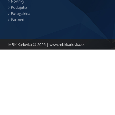
Novinky
Podujatia
Fotogaléria
Partneri
MBK Karlovka © 2026 |
www.mbkkarlovka.sk