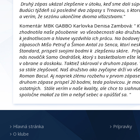
Druhý zápas ukázal zlepšenie v útoku, keď sme dali súp
Budúci týždeň sú posledné dva zápasy s Trnavou, s ktor
a verím, že sezónu ukončíme dvoma víťazstvami.
"
Komentár MBK GABBO Karlovka Denisa Zambová:
" 
zhodnotila naše pôsobenie vo všeobecnosti ako družstva
k jednotlivcom a hlavne vyzdvihla ich prácu. Na bodovej 
zápasoch Mišo Petruf a Šimon Antal zo Senca, ktorí nesk
štandard, prispeli svojimi bodmi k zlepšeniu skóre. Pr
nás nováčik Samo Ondrášek, ktorý s basketbalom ešte len
v obrane a doskoku. Taktiež skóroval v druhom zápase. 
sa stále zlepšovať. Naš družstvo ako zvyčajne drží vo v
Roman Bacul. Aj napriek zlému rozbehu v prvom zápase po
druhom zápase prispel 20 bodmi, teda polovicou. Je m
ostatných. Stále verím v naše kvality, ale chce to siahnuť
spoločne makať za tím a nebyť sebec a opúšťať sa. "
Hlavná stránka
Prípravky
O klube