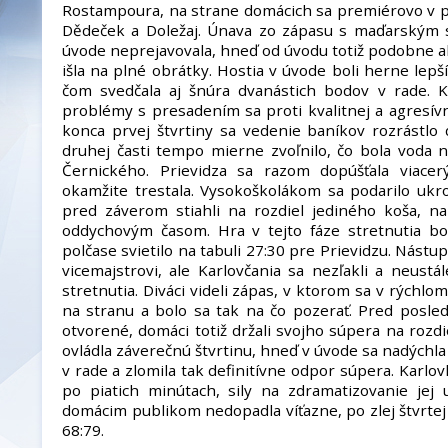
Rostampoura, na strane domácich sa premiérovo v pr
Dědeček a Doležaj. Únava zo zápasu s maďarským 
úvode neprejavovala, hneď od úvodu totiž podobne ak
išla na plné obrátky. Hostia v úvode boli herne lep
čom svedčala aj šnúra dvanástich bodov v rade. 
problémy s presadením sa proti kvalitnej a agresív
konca prvej štvrtiny sa vedenie baníkov rozrástlo 
druhej časti tempo mierne zvoľnilo, čo bola voda 
Černického. Prievidza sa razom dopúšťala viacer
okamžite trestala. Vysokoškolákom sa podarilo ukr
pred záverom stiahli na rozdiel jediného koša, na
oddychovým časom. Hra v tejto fáze stretnutia b
polčase svietilo na tabuli 27:30 pre Prievidzu. Nástu
vicemajstrovi, ale Karlovčania sa nezľakli a neustá
stretnutia. Diváci videli zápas, v ktorom sa v rýchlo
na stranu a bolo sa tak na čo pozerať. Pred posle
otvorené, domáci totiž držali svojho súpera na rozdi
ovládla záverečnú štvrtinu, hneď v úvode sa nadýchl
v rade a zlomila tak definitívne odpor súpera. Karlov
po piatich minútach, sily na zdramatizovanie jej 
domácim publikom nedopadla víťazne, po zlej štvrtej 
68:79.