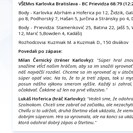
VŠEMvs Karlovka Bratislava - BC Prievidza 68:79 (12:2
Body - Karlovka: Abrhám a Hoferica po 12, Židzik, Gal
po 8, Podhorský 7, Hašan 5, Jurčina a Stránsky po 4,
Body - Prievidza: Stamenković 25, Batina 22, Jašš 5,
12, Marić 5,Bowden 4, Kadáši)
Rozhodcovia: Kuzmiak M. a Kuzmiak D., 150 divákov
Povedali po zápase:
Milan Černický (tréner Karlovky):
"Súper hral zno
snažíme vtĺcť našim hráčom, aby sa im snažili vyrovnať
náš najväčší rozdiel. Chceme sa im vyrovnať aj v útoč
súper opäť viac. Na to, že to je tretí zápas, tak si mysl
posun nášho výkonu smerom vyššie. Každý si zahral
očakávať. Čakáme už len na prvé víťazstvo."
Lukáš Hoferica (hráč Karlovky):
"Vedeli sme, že odohra
Szolnokom. Chceli sme zabrať od začiatku, ale nezachytil
Chvíľu si to udržali, druhá štvrtina však ukázala, že vie
dobrým súperom. Hra sa vyrovnala, ale na konci sa ukáz
ktorá odohral dobrý zápas a štvrtinu."