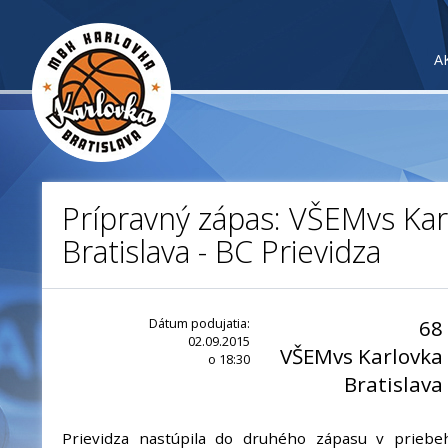
A
Prípravný zápas: VŠEMvs Kar
Bratislava - BC Prievidza
Dátum podujatia:
68
02.09.2015
VŠEMvs Karlovka
o 18:30
Bratislava
Prievidza nastúpila do druhého zápasu v prieb