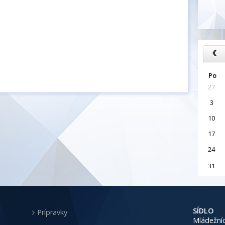
Po
27
3
10
17
24
31
SÍDLO
Prípravky
Mládežníc