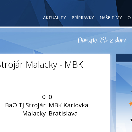
AKTUALITY
PRÍPRAVKY
NAŠE TÍMY
O
 Strojár Malacky - MBK
0
0
BaO TJ Strojár
MBK Karlovka
Malacky
Bratislava