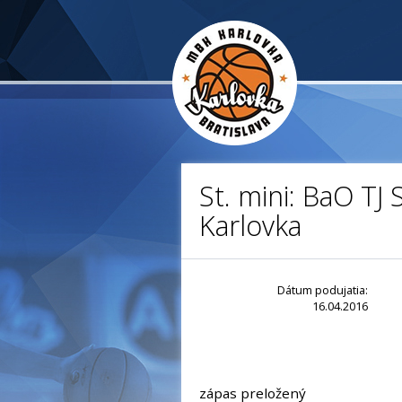
St. mini: BaO TJ
Karlovka
Dátum podujatia:
16.04.2016
zápas preložený