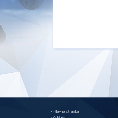
Hlavná stránka
O klube