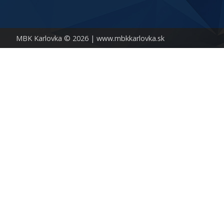
MBK Karlovka © 2026 |
www.mbkkarlovka.sk