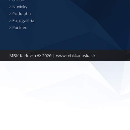
Novinky
Podujatia
Fotogaléria
Partneri
MBK Karlovka © 2026 |
www.mbkkarlovka.sk