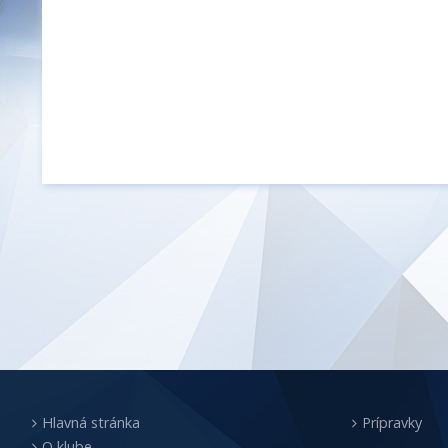
Hlavná stránka
Prípravky
O klube