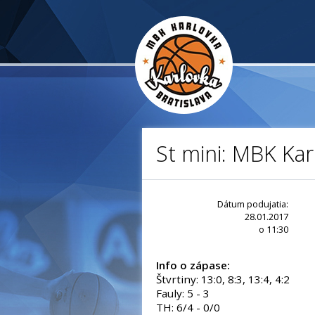
St mini: MBK Kar
Dátum podujatia:
28.01.2017
o 11:30
Info o zápase:
Štvrtiny: 13:0, 8:3, 13:4, 4:2
Fauly: 5 - 3
TH: 6/4 - 0/0