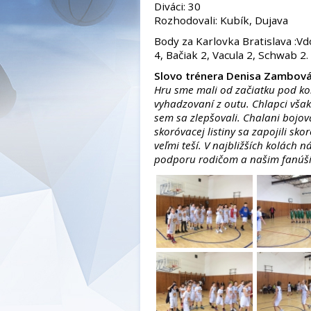
Diváci: 30
Rozhodovali: Kubík, Dujava
Body za Karlovka Bratislava :Vd
4, Bačiak 2, Vacula 2, Schwab 2.
Slovo trénera Denisa Zambová
Hru sme mali od začiatku pod ko
vyhadzovaní z outu. Chlapci však
sem sa zlepšovali. Chalani bojova
skoróvacej listiny sa zapojili sko
veľmi teší. V najbližších kolách 
podporu rodičom a našim fanúši