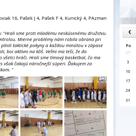
oviak 16, Pašek J 4, Pašek F 4, Kunický 4, PAzman
:
"
Hrali sme proti mladému neskúsenému družstvu.
ntrolou. Mierne problémy nám robila obrana pri
 plnili taktické pokyny a každou minútou v zápase
Po
li, boi aktívni na kôš. Veľmi ma teší, že do
27
ro všetci hráči. Hrali sme tímový basketbal, čo ma
3
nás však čakajú náročnejší súperi. Ďakujem za
kom. "
10
17
24
31