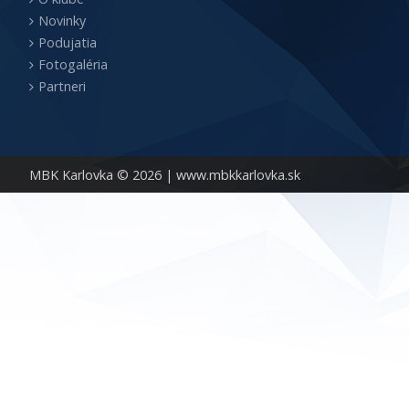
Novinky
Podujatia
Fotogaléria
Partneri
MBK Karlovka © 2026 |
www.mbkkarlovka.sk