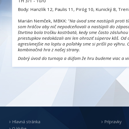
TH 3/1 - 10/0
Body: Hanzlík 12, Paulis 11, Piróg 10, Kunický 8, Tren
Marián Nemček, MBKK: "
Na úvod sme nastúpili proti t
som hráčov aby nič nepodceňovali a nastúpili do zápa
štvrtina bola trošku kostrbatá, kedy sme často zásluho
priestupkov nedokázali ani len ohroziť súperov kôš. Od d
agresívnejšie na loptu a poľahky sme si prišli po výhru.
kombinačná hra z našej strany.
Dobrý úvod do turnaja a dúfam že hru budeme viac a vi
Hlavná stránka
Prípravky
O klube