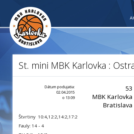
A
St. mini MBK Karlovka : Ostr
Dátum podujatia:
53
02.04.2015
MBK Karlovka
o 13:09
Bratislava
Štvrtiny 10:4,12:2,14:2,17:2
Fauly: 14 - 4