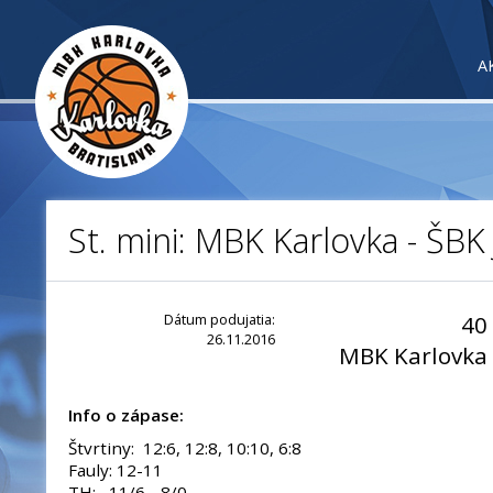
A
St. mini: MBK Karlovka - ŠBK 
Dátum podujatia:
40
26.11.2016
MBK Karlovka
Info o zápase:
Štvrtiny: 12:6, 12:8, 10:10, 6:8
Fauly: 12-11
TH: 11/6 - 8/0