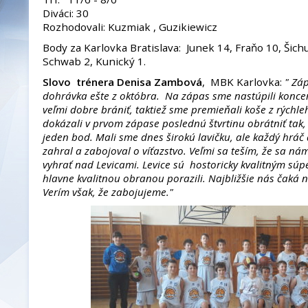
Diváci: 30
Rozhodovali: Kuzmiak , Guzikiewicz
Body za Karlovka Bratislava: Junek 14, Fraňo 10, Šichu
Schwab 2, Kunický 1.
Slovo trénera Denisa Zambová
, MBK Karlovka:
" Zá
dohrávka ešte z októbra. Na zápas sme nastúpili konce
veľmi dobre brániť, taktiež sme premieňali koše z rýchl
dokázali v prvom zápase poslednú štvrtinu obrátniť tak
jeden bod. Mali sme dnes širokú lavičku, ale každý hráč d
zahral a zabojoval o víťazstvo. Veľmi sa teším, že sa ná
vyhrať nad Levicami. Levice sú hostoricky kvalitným sú
hlavne kvalitnou obranou porazili. Najbližšie nás čaká
Verím však, že zabojujeme."