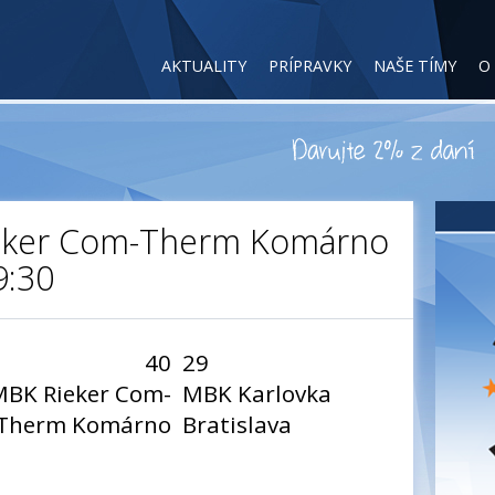
AKTUALITY
PRÍPRAVKY
NAŠE TÍMY
O
Rieker Com-Therm Komárno
9:30
40
29
MBK Rieker Com-
MBK Karlovka
Therm Komárno
Bratislava