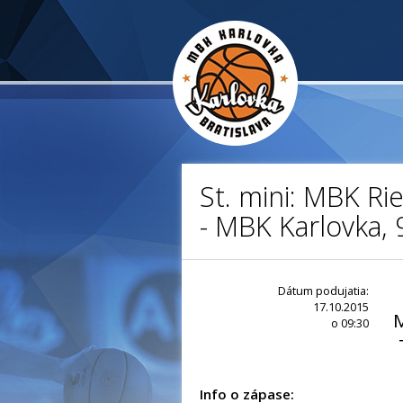
St. mini: MBK 
- MBK Karlovka, 
Dátum podujatia:
17.10.2015
o 09:30
Info o zápase: