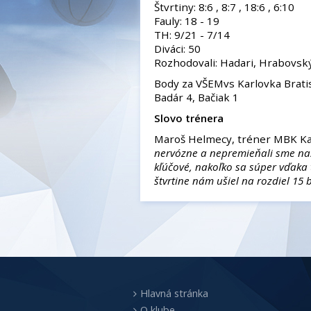
Štvrtiny: 8:6 , 8:7 , 18:6 , 6:10
Fauly: 18 - 19
TH: 9/21 - 7/14
Diváci: 50
Rozhodovali: Hadari, Hrabovsk
Body za VŠEMvs Karlovka Bratisl
Badár 4, Bačiak 1
Slovo trénera
Maroš Helmecy, tréner MBK Kar
nervózne a nepremieňali sme naš
kľúčové, nakoľko sa súper vďaka 
štvrtine nám ušiel na rozdiel 15
Hlavná stránka
O klube