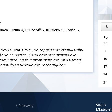
ý
ava: Brilla 8, Brutenič 6, Kunický 5, Fraňo 5,
Po
27
lovka Bratislava:
„Do zápasu sme vstúpili veľmi
3
e voľné pozície. Čo sa nakoniec ukázalo ako
10
tomu držal na rovnakom skúre ako mi a v tretej
 bodov čo sa ukázalo ako rozhodújúce
."
17
24
31
SÍDLO
Prípravky
Mládežníc