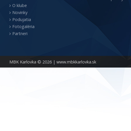
O klube
Novinky
Podujatia
Fotogaléria
Partneri
MBK Karlovka © 2026 |
www.mbkkarlovka.sk