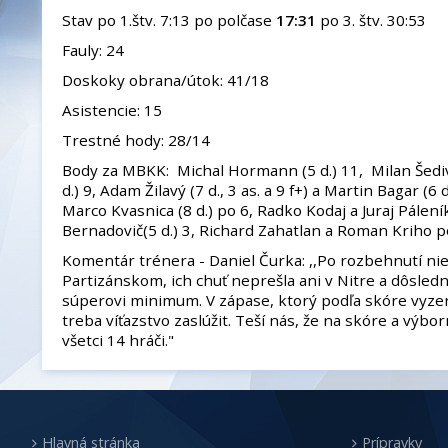
Stav po 1.štv. 7:13 po polčase
17:31
po 3. štv. 30:53
Fauly: 24
Doskoky obrana/útok: 41/18
Asistencie: 15
Trestné hody: 28/14
Body za MBKK: Michal Hormann (5 d.) 11, Milan Šediv
d.) 9, Adam Žilavý (7 d., 3 as. a 9 f+) a Martin Bagar (6 d
Marco Kvasnica (8 d.) po 6, Radko Kodaj a Juraj Pálení
Bernadovič(5 d.) 3, Richard Zahatlan a Roman Kriho p
Komentár trénera - Daniel Čurka: ,,Po rozbehnutí ni
Partizánskom, ich chuť neprešla ani v Nitre a dôsled
súperovi minimum. V zápase, ktorý podľa skóre vyzer
treba víťazstvo zaslúžit. Teší nás, že na skóre a výb
všetci 14 hráči."
Hlavná stránka
Prípravky