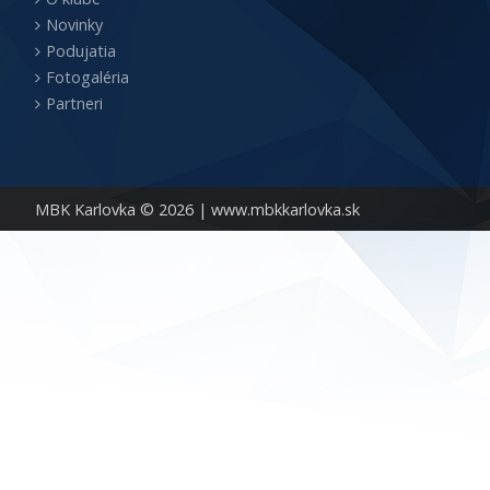
Novinky
Podujatia
Fotogaléria
Partneri
MBK Karlovka © 2026 |
www.mbkkarlovka.sk