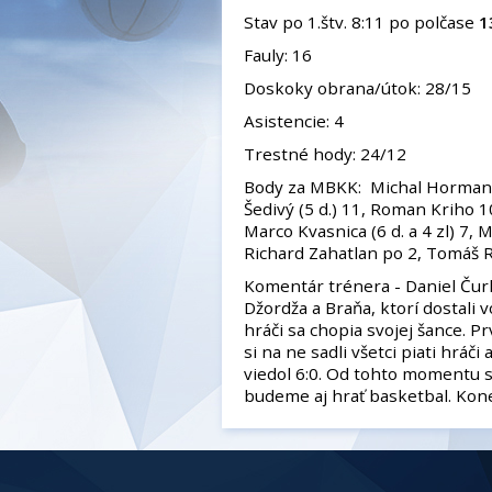
Stav po 1.štv. 8:11 po polčase
1
Fauly: 16
Doskoky obrana/útok: 28/15
Asistencie: 4
Trestné hody: 24/12
Body za MBKK: Michal Hormann (5
Šedivý (5 d.) 11, Roman Kriho 10
Marco Kvasnica (6 d. a 4 zl) 7,
Richard Zahatlan po 2, Tomáš Ra
Komentár trénera - Daniel Čurk
Džordža a Braňa, ktorí dostali 
hráči sa chopia svojej šance. Pr
si na ne sadli všetci piati hráči
viedol 6:0. Od tohto momentu s
budeme aj hrať basketbal. Kone