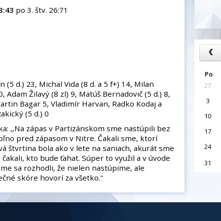
3:43
po 3. štv. 26:71
Po
 d.) 23, Michal Vida (8 d. a 5 f+) 14, Milan
27
, Adam Žilavý (8 zl) 9, Matúš Bernadovič (5 d.) 8,
3
 Martin Bagar 5, Vladimír Harvan, Radko Kodaj a
kický (5 d.) 0
10
a: ,,Na zápas v Partizánskom sme nastúpili bez
17
voľno pred zápasom v Nitre. Čakali sme, ktorí
24
vá štvrtina bola ako v lete na saniach, akurát sme
 a čakali, kto bude ťahat. Súper to využil a v úvode
31
me sa rozhodli, že nielen nastúpime, ale
čné skóre hovorí za všetko."